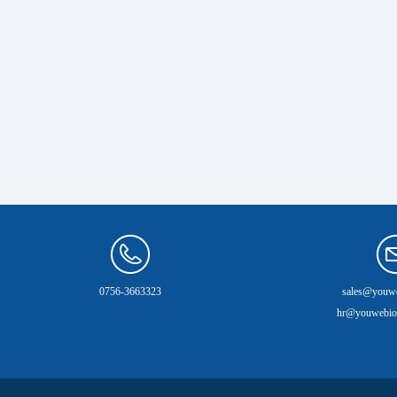
式将会带来了重大的变革！
发布于JCD上的论文！
0756-3663323
sales@youwe
hr@youwebio