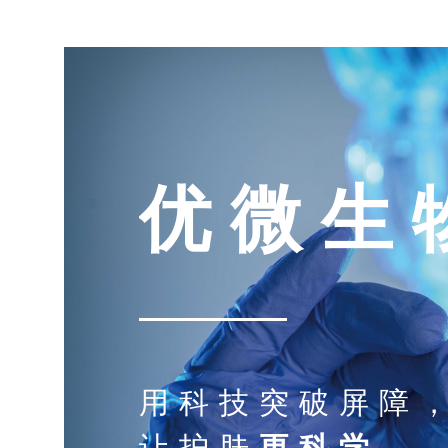
优 微 生 
用科技突破屏障
让护肤
更科学
，