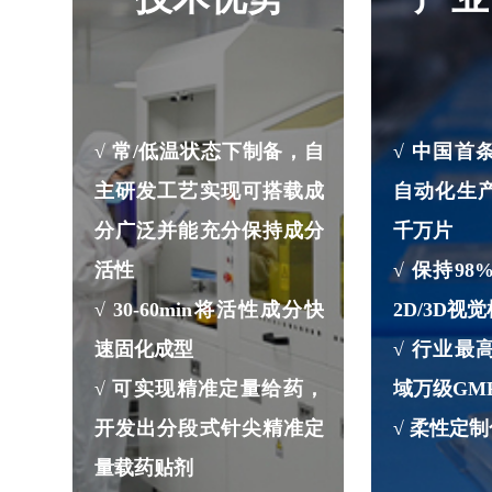
√ 常/低温状态下制备，自
√ 中国首
主研发工艺实现可搭载成
自动化生
分广泛并能充分保持成分
千万片
活性
√ 保持9
√ 30-60min将活性成分快
2D/3D视
速固化成型
√ 行业最
√ 可实现精准定量给药，
域万级GM
开发出分段式针尖精准定
√ 柔性定
量载药贴剂