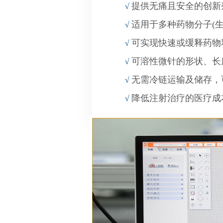
提供无痛且安全的
创新
√
适用于多种
药物
分子
(
√
可
实现
快速或缓释药物
√
可溶性微针的形状、长
√
无需冷链运输及储存，
√
降低注射治疗的医疗成
√